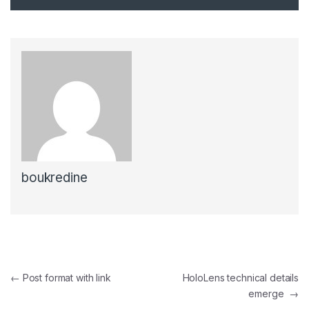
boukredine
Navigation de l’article
←
Post format with link
HoloLens technical details
emerge
→