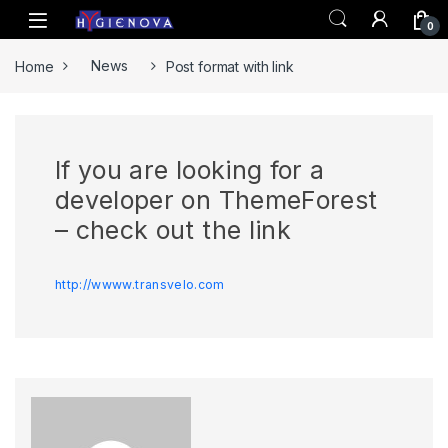
Skip to navigation
Skip to content
0
Home
News
Post format with link
If you are looking for a
developer on ThemeForest
– check out the link
http://wwww.transvelo.com