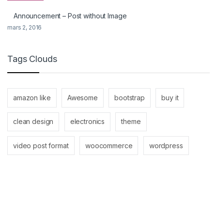
Announcement – Post without Image
mars 2, 2016
Tags Clouds
amazon like
Awesome
bootstrap
buy it
clean design
electronics
theme
video post format
woocommerce
wordpress